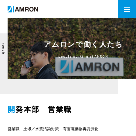
アムロンで働く人たち
recruit
people working at AMRON
開発本部 営業職
営業職 土壌／水質汚染対策 有害廃棄物再資源化