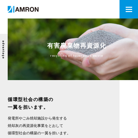
advantage
有害廃棄物再資源化
recycling of hazardous waste
循環型社会の構築の
一翼を担います。
発電所やごみ焼却施設から発生する
焼却灰の再資源化事業をとおして
循環型社会の構築の一翼を担います。