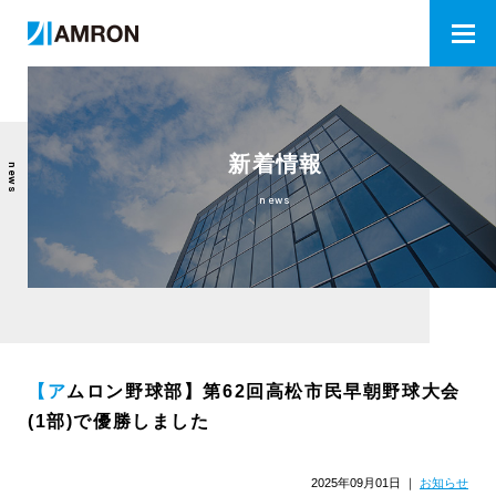
新着情報
news
news
【アムロン野球部】第62回高松市民早朝野球大会
(1部)で優勝しました
2025年09月01日
｜
お知らせ