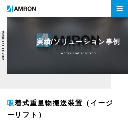
works and solution
実績/ソリューション事例
works and solution
吸着式重量物搬送装置（イージ
ーリフト）