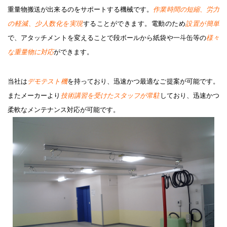
重量物搬送が出来るのをサポートする機械です。
作業時間の短縮、労力
の軽減、少人数化を実現
することができます。電動のため
設置が簡単
で、アタッチメントを変えることで段ボールから紙袋や一斗缶等の
様々
な重量物に対応
ができます。
当社は
デモテスト機
を持っており、迅速かつ最適なご提案が可能です。
またメーカーより
技術講習を受けたスタッフが常駐
しており、迅速かつ
柔軟なメンテナンス対応が可能です。