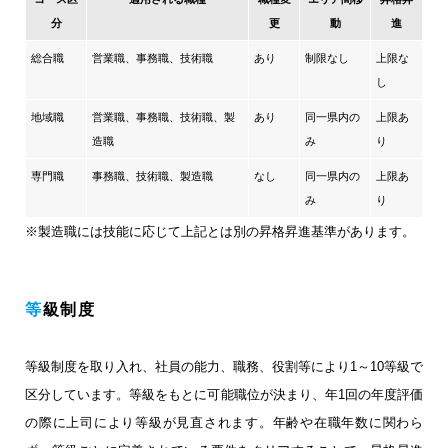
分
更
動
進
総合職
営業職、事務職、技術職
あり
制限なし
上限な
し
地域職
営業職、事務職、技術職、製
あり
同一県内の
上限あ
造職
み
り
専門職
事務職、技術職、製造職
なし
同一県内の
上限あ
み
り
※製造職には技能に応じて上記とは別の昇格昇進基準があります。
等級制度
等級制度を取り入れ、社員の能力、職務、役割等により1～10等級で
区分しています。
等級をもとに可能職位が決まり、年1回の年度評価
の際に上司により等級が見直されます。
年齢や在職年数に関わら