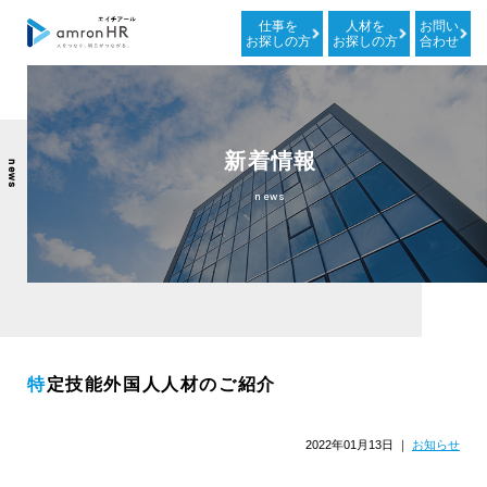
仕事を
人材を
お問い
お探しの方
お探しの方
合わせ
新着情報
news
news
特定技能外国人人材のご紹介
2022年01月13日
｜
お知らせ